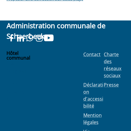
Administration communale de
Schaerbeek
Hôtel
Contact
Charte
communal
des
Place
réseaux
Colignon
sociaux
100
1030
Déclarati
Presse
Schaerbee
on
k
d'accessi
bilité
Mention
légales