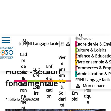
Enfance & Education
Enseignement
FR
NL
Langage facile
Mon espace
Cadre de vie & En
Annuaire des écoles
Culture & Loisirs
Institut de la Vierge Fidèle - section fondamentale
Institut de la Vierge Fidèle -
Cad
Enfance & Educati
Institut de la Vierge
Vivr
re
Ad
Vivre ensemble & S
e
Co
section fondamentale
de
Enf
min
Commerces & Emp
Fidèle - section
Cult
ens
mm
vie
anc
istr
Administration & P
ure
em
erc
&
e &
atio
FR
NL
Langage facil
fondamentale
&
ble
es
Envi
Edu
n &
Mon espace
Lois
&
&
ron
cati
Poli
irs
Soli
Em
ne
on
tiqu
dari
ploi
Publié le 23/09/2025
me
e
té
nt