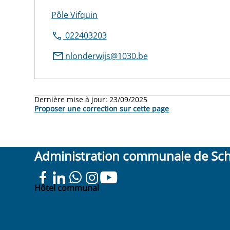
Pôle Vifquin
022403203
nlonderwijs@1030.be
Dernière mise à jour:
23/09/2025
Proposer une correction sur cette page
Administration communale de Sc
Hôtel communal
Place
Colignon 100
1030 Schaerbeek