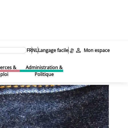
FR
NL
Langage facile
Mon espace
rces &
Administration &
ploi
Politique