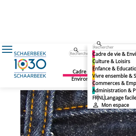
Enfance & Education
Enseignement
Ann
Maria Boodschapinstituu
Cadre de vie & En
Maria Boodschapinstituu
Culture & Loisirs
Enfance & Educati
Cadre de vie &
Culture 
Vivre ensemble & S
Publié le 23/09/2025
Environnement
Commerces & Emp
Administration & P
FR
NL
Langage facil
Mon espace