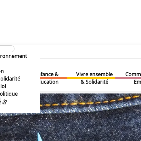
uaire des écoles
Maria Boodschapinstituut
t
vironnement
t
on
Enfance &
Vivre ensemble
Comme
& Loisirs
olidarité
Education
& Solidarité
Em
loi
olitique
e