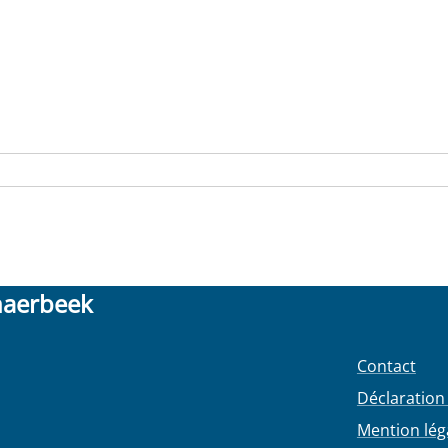
haerbeek
Contact
Déclaration 
Mention lég