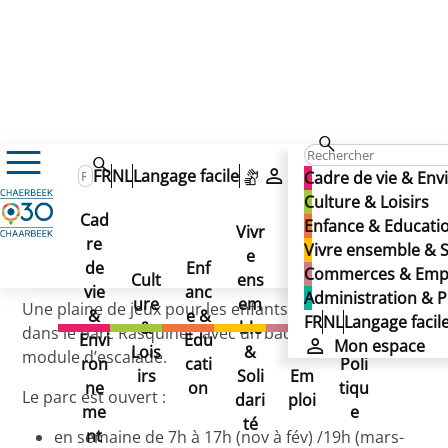
Rasquinet
Rasquinet
FR
NL
Langage facile
Mon espace
Cadre de vie & En
Rasquinet
Culture & Loisirs
Cad
Enfance & Educati
Vivr
re
Ad
Vivre ensemble & S
e
Co
Publié le 01/12/2025
de
Enf
min
Commerces & Emp
Cult
ens
mm
vie
anc
istr
Administration & P
ure
em
erc
Une plaine de jeux pour les enfants de 3 à 12 ans,
&
e &
atio
FR
NL
Langage facil
&
ble
es
dans le parc Rasquinet, avec un bac à sable et un
Envi
Edu
n &
Mon espace
Lois
&
&
module d’escalade.
ron
cati
Poli
irs
Soli
Em
ne
on
tiqu
Le parc est ouvert :
dari
ploi
me
e
té
nt
en semaine de 7h à 17h (nov à fév) /19h (mars-