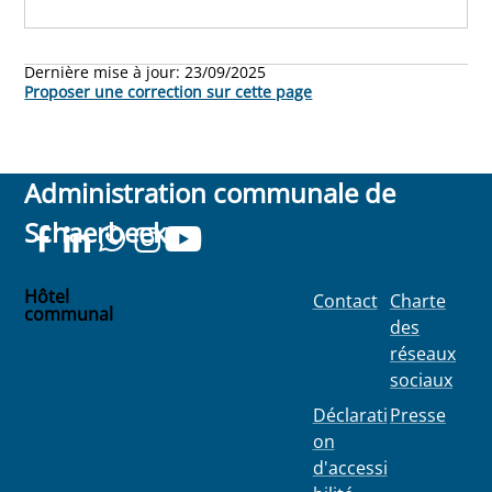
Dernière mise à jour:
23/09/2025
Proposer une correction sur cette page
Administration communale de
Schaerbeek
Hôtel
Contact
Charte
communal
des
Place
réseaux
Colignon
sociaux
100
1030
Déclarati
Presse
Schaerbee
on
k
d'accessi