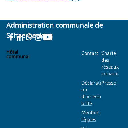
Administration communale de
Schaerbeek
Hôtel
Contact
Charte
communal
des
Place
réseaux
Colignon
sociaux
100
1030
Déclarati
Presse
Schaerbee
on
k
d'accessi
bilité
Mention
légales