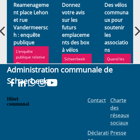
Reamenageme
Donnez
Des vélos
nt place Lehon
votre avis
communa
et rue
sur les
ux pour
Vandermeersc
futurs
soutenir
h : enquête
emplaceme
les
publique
nts des box
associatio
à vélos
ns
L’enquête
publique relative
Schaerbeek
Quand les
au
recherche
vélos de
Administration communale de
réaménagement
des
service
de la place Lehon
emplacement
communaux
Schaerbeek
et de l...
s pour y
sont trop
installer de
usés, la
nouveaux box
commune
leur o...
Hôtel
Contact
Charte
communal
des
Place
réseaux
Colignon
sociaux
100
1030
Déclarati
Presse