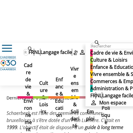
Cadre de vie & Environnement
FR
NL
Langage facile
Mon espace
Cadre de vie & En
Voiries & Travaux publics
Culture & Loisirs
Voiries : Plans guides, Programmation & planification
Cad
Enfance & Educati
Plan Lumière
Vivr
Plan Lumière
re
Ad
Vivre ensemble & S
Plan Lumière
e
Co
de
Enf
min
Commerces & Emp
Cult
ens
mm
vie
anc
istr
Administration & P
ure
em
erc
&
e &
atio
FR
NL
Langage facil
&
ble
es
Dernière mise à jour: 30/07/2026
Envi
Edu
n &
Mon espace
Lois
&
&
ron
cati
Poli
irs
Soli
Em
Schaerbeek est l’une des premières communes
ne
on
tiqu
dari
ploi
bruxelloises à s’être dotée d’un Plan Lumière. C’était en
me
e
té
1999
. L’objectif était de disposer d’un
guide à long terme
nt