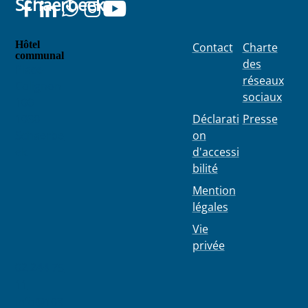
Schaerbeek
Hôtel
Contact
Charte
communal
des
Place
réseaux
Colignon
sociaux
100
1030
Déclarati
Presse
Schaerbe
on
ek
d'accessi
bilité
Mention
légales
Vie
privée
02 244 75
11
info@103