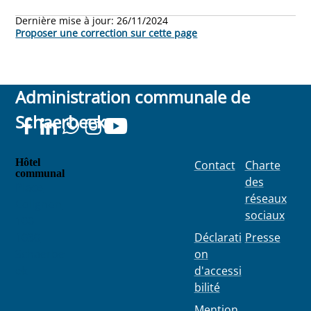
Dernière mise à jour:
26/11/2024
Proposer une correction sur cette page
Administration communale de
Schaerbeek
Hôtel
Contact
Charte
communal
des
Place
réseaux
Colignon
sociaux
100
1030
Déclarati
Presse
Schaerbe
on
ek
d'accessi
bilité
Mention