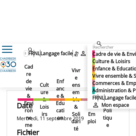
11/09/2019
FR
NL
Langage facile
Mon espace
Cadre de vie & En
11/09/2019
Culture & Loisirs
Cad
Enfance & Educati
11/09/2019
Vivr
re
Ad
Vivre ensemble & S
e
Co
Publié le 13/11/2024
de
Enf
min
Commerces & Emp
Cult
ens
mm
vie
anc
istr
Administration & P
ure
em
erc
&
e &
atio
FR
NL
Langage facil
&
ble
es
Envi
Edu
n &
Date
Mon espace
Lois
&
&
ron
cati
Poli
irs
Soli
Em
ne
on
tiqu
Mercredi, 11 septembre 2019
dari
ploi
me
e
té
Fichier
nt