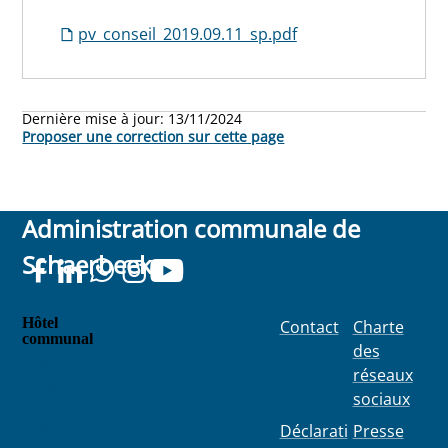
pv_conseil_2019.09.11_sp.pdf
Dernière mise à jour:
13/11/2024
Proposer une correction sur cette page
Administration communale de
Schaerbeek
Hôtel
Contact
Charte
communal
des
Place
réseaux
Colignon
sociaux
100
1030
Déclarati
Presse