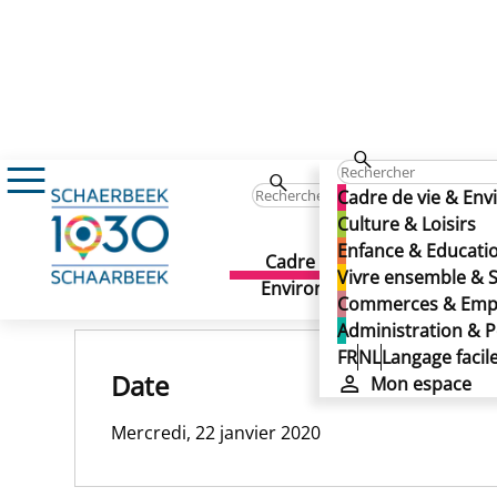
22/01/2020
Cadre de vie & En
22/01/2020
Culture & Loisirs
Enfance & Educati
22/01/2020
Cadre de vie &
Culture 
Vivre ensemble & S
Publié le 13/11/2024
Environnement
Commerces & Emp
Administration & P
FR
NL
Langage facil
Date
Mon espace
Mercredi, 22 janvier 2020