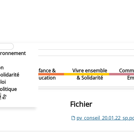
vironnement
on
Enfance &
Vivre ensemble
Comme
& Loisirs
olidarité
Education
& Solidarité
Em
loi
olitique
e
Fichier
pv_conseil_20.01.22_sp.p