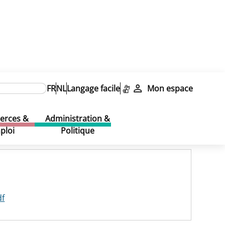
FR
NL
Langage facile
Mon espace
rces &
Administration &
ploi
Politique
df