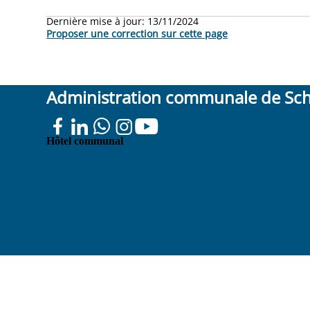
Dernière mise à jour:
13/11/2024
Proposer une correction sur cette page
Administration communale de Sc
Place
Hôtel communal
Colignon 100
1030 Schaerbeek
02 244 75 11
info@1030.be