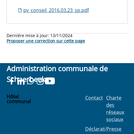
pv_conseil_2016.03.23_sp.pdf
Dernière mise à jour:
13/11/2024
Proposer une correction sur cette page
Administration communale de
Schaerbeek
Hôtel
Contact
Charte
communal
des
Place
réseaux
Colignon
sociaux
100
1030
Déclarati
Presse