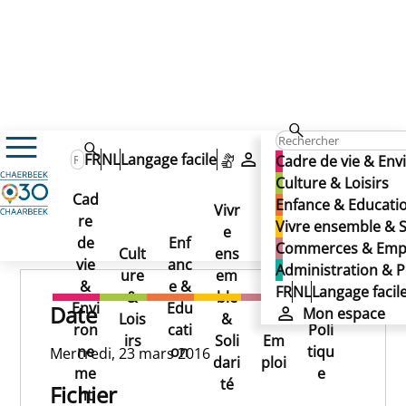
23/03/2016
FR
NL
Langage facile
Mon espace
Cadre de vie & En
23/03/2016
Culture & Loisirs
Cad
Enfance & Educati
23/03/2016
Vivr
re
Ad
Vivre ensemble & S
e
Co
Publié le 13/11/2024
de
Enf
min
Commerces & Emp
Cult
ens
mm
vie
anc
istr
Administration & P
ure
em
erc
&
e &
atio
FR
NL
Langage facil
&
ble
es
Envi
Edu
n &
Date
Mon espace
Lois
&
&
ron
cati
Poli
irs
Soli
Em
ne
on
tiqu
Mercredi, 23 mars 2016
dari
ploi
me
e
té
Fichier
nt