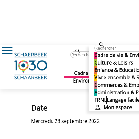
28/09/2022
Cadre de vie & En
28/09/2022
Culture & Loisirs
Enfance & Educati
28/09/2022
Cadre de vie &
Culture 
Vivre ensemble & S
Publié le 13/11/2024
Environnement
Commerces & Emp
Administration & P
FR
NL
Langage facil
Date
Mon espace
Mercredi, 28 septembre 2022