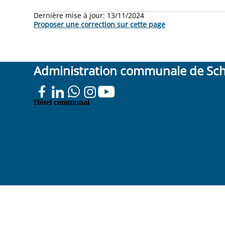
Dernière mise à jour:
13/11/2024
Proposer une correction sur cette page
Administration communale de Sc
Place
Hôtel communal
Colignon 100
1030 Schaerbeek
02 244 75 11
info@1030.be