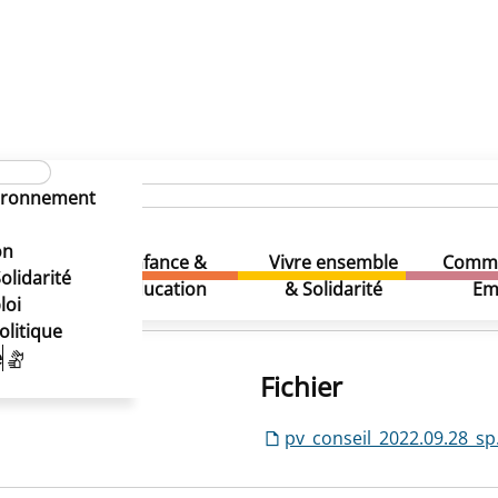
vironnement
on
Enfance &
Vivre ensemble
Comme
& Loisirs
olidarité
Education
& Solidarité
Em
loi
olitique
e
Fichier
pv_conseil_2022.09.28_sp