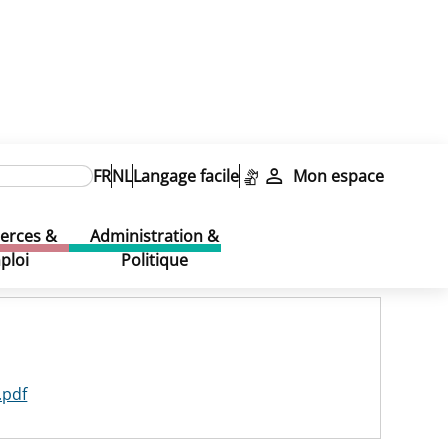
FR
NL
Langage facile
Mon espace
rces &
Administration &
ploi
Politique
.pdf