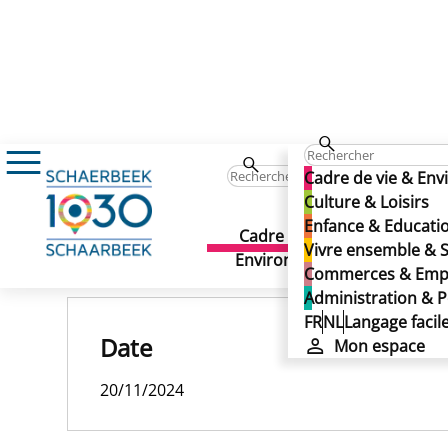
Marchés, brocantes, foires, braderies et aut
Cadre de vie & En
Marchés, brocantes, foire
Culture & Loisirs
Enfance & Educati
Marchés, brocantes, foire
Cadre de vie &
Culture 
Vivre ensemble & S
Publié le 25/02/2026
Environnement
Commerces & Emp
Administration & P
FR
NL
Langage facil
Date
Mon espace
20/11/2024