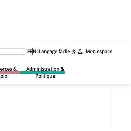
FR
NL
Langage facile
Mon espace
s ambulantes
s ambulantes
rces &
Administration &
ploi
Politique