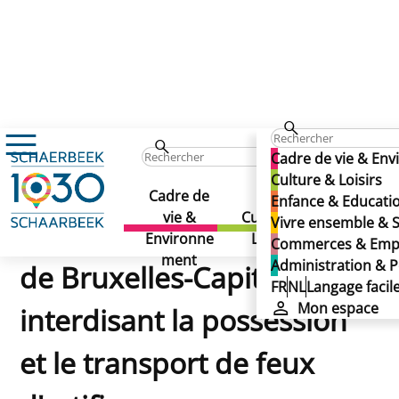
Cadre de vie & En
Arrêté du Ministre-Président de la Région de Bruxelles-Cap
Culture & Loisirs
Arrêté du Ministre-
Cadre de
Enfance & Educati
vie &
Culture &
Enfance 
Vivre ensemble & S
Président de la Région
Environne
Loisirs
Educatio
Commerces & Emp
ment
Administration & P
de Bruxelles-Capitale
FR
NL
Langage facil
Mon espace
interdisant la possession
et le transport de feux