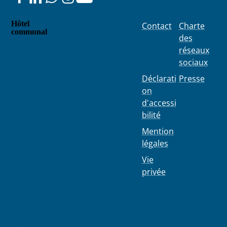
Hôtel
Contact
Charte
communal
des
Place
réseaux
Colignon
sociaux
100
1030
Déclarati
Presse
Schaerbe
on
ek
d'accessi
bilité
Mention
légales
Vie
privée
02 244 75
11
info@103
0.be