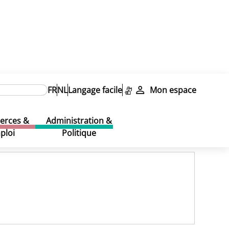
FR
NL
Langage facile
Mon espace
n 2023
n 2023
rces &
Administration &
ploi
Politique