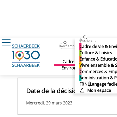
Primes d'accompagnement social - Exercice 
Cadre de vie & En
Primes d'accompagnement 
Culture & Loisirs
Enfance & Educati
Primes d'accompagnement 
Cadre de vie &
Culture 
Vivre ensemble & S
Publié le 18/11/2024
Environnement
Commerces & Emp
Administration & P
FR
NL
Langage facil
Date de la décision :
Mon espace
Mercredi, 29 mars 2023