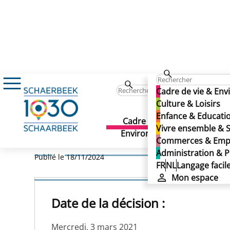
Règlement de Police concernant l’occupation
Cadre de vie & En
Règlement de Police conce
Culture & Loisirs
Enfance & Educati
commerciales - Approbat
Cadre de vie &
Culture 
Vivre ensemble & S
Environnement
Commerces & Emp
Règlement de Police conce
Administration & P
Publié le 18/11/2024
FR
NL
Langage facil
commerciales - Approbat
Mon espace
Date de la décision :
Mercredi, 3 mars 2021