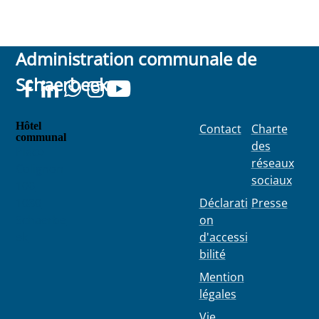
Administration communale de
Schaerbeek
Hôtel
Contact
Charte
communal
des
Place
réseaux
Colignon
sociaux
100
1030
Déclarati
Presse
Schaerbe
on
ek
d'accessi
bilité
Mention
légales
Vie