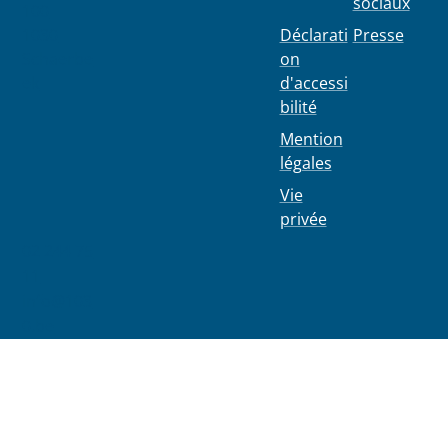
sociaux
100
1030
Déclarati
Presse
Schaerbe
on
ek
d'accessi
bilité
Mention
légales
Vie
privée
02 244 75
11
info@103
0.be