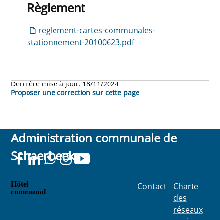
Règlement
reglement-cartes-communales-
stationnement-20100623.pdf
Dernière mise à jour:
18/11/2024
Proposer une correction sur cette page
Administration communale de
Schaerbeek
Hôtel
Contact
Charte
communal
des
Place
réseaux
Colignon