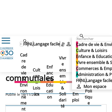
FR
NL
Langage facile
Mon espace
Cadre de vie & En
Règlement relatif aux subventions communales
Culture & Loisirs
Règlement relatif aux
Cad
Enfance & Educati
Vivr
re
Ad
Vivre ensemble & S
subventions
e
Co
de
Enf
min
Commerces & Emp
Cult
ens
mm
vie
anc
istr
Administration & P
communales
ure
em
erc
&
e &
atio
FR
NL
Langage facil
&
ble
es
Envi
Edu
n &
Mon espace
Règlement relatif aux
Lois
&
&
ron
cati
Poli
irs
Soli
Em
Publié le 18/11/2024
ne
on
tiqu
subventions communales
dari
ploi
me
e
té
nt