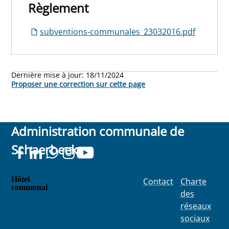
Règlement
subventions-communales_23032016.pdf
Dernière mise à jour:
18/11/2024
Proposer une correction sur cette page
Administration communale de
Schaerbeek
Hôtel
Contact
Charte
communal
des
Place
réseaux
Colignon
sociaux
100