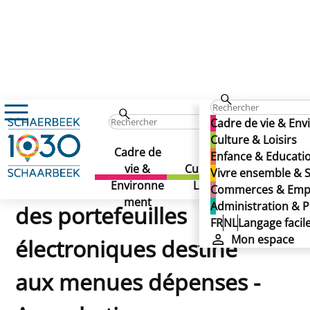
Cadre de vie & En
Règlement relatif à l'octroi et à l'utilisation des porte
Culture & Loisirs
Règlement relatif à
Cadre de
Enfance & Educati
vie &
Culture &
Enfance &
Vivre ensemble & S
l'octroi et à l'utilisation
Environne
Loisirs
Education
Commerces & Emp
ment
Administration & P
des portefeuilles
FR
NL
Langage facil
Mon espace
électroniques destiné
aux menues dépenses -