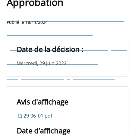
Approbation
Règlement relatif à l'octroi
Publié le 18/11/2024
et à l'utilisation des
portefeuilles électroniques
Date de la décision :
destiné aux menues
Mercredi, 29 juin 2022
dépenses - Approbation
Avis d'affichage
29-06_01.pdf
Date d’affichage