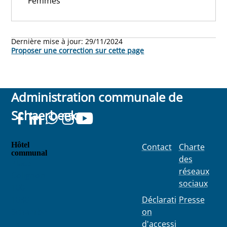
Femmes
Dernière mise à jour:
29/11/2024
Proposer une correction sur cette page
Administration communale de
Schaerbeek
Hôtel
Contact
Charte
communal
des
Place
réseaux
Colignon
sociaux
100
1030
Déclarati
Presse
Schaerbe
on
ek
d'accessi