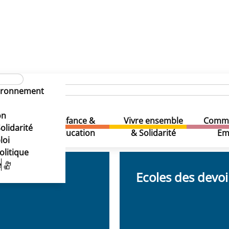
vironnement
on
Enfance &
Vivre ensemble
Comme
& Loisirs
olidarité
Education
& Solidarité
Em
loi
olitique
e
Ecoles des devoi