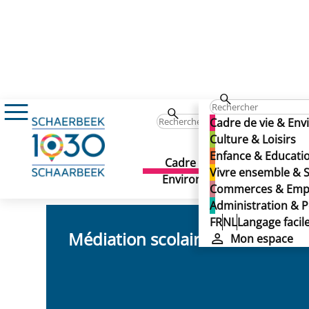
Enfance & Education
Soutien scolaire
Soutien scolaire
Cadre de vie & En
Soutien scolaire
Culture & Loisirs
Enfance & Educati
Cadre de vie &
Culture 
Vivre ensemble & S
Dernière mise à jour: 12/03/2025
Environnement
Commerces & Emp
Administration & P
FR
NL
Langage facil
Médiation scolaire
Mon espace