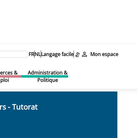
FR
NL
Langage facile
Mon espace
rces &
Administration &
ploi
Politique
rs - Tutorat