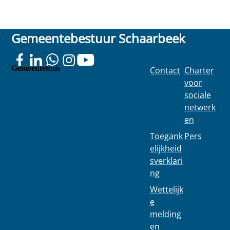
Gemeentebestuur Schaarbeek
Gemeentehuis
Contact
Charter
Colignonplei
voor
n 100
sociale
1030
netwerk
Schaarbeek
en
Toegank
Pers
elijkheid
sverklari
ng
Wettelijk
e
melding
en