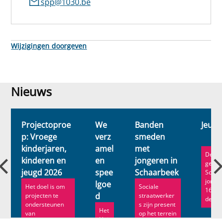
spp@1030.be
Wijzigingen doorgeven
Nieuws
Nieuws
Projectoproe
We
Banden
Jeug
p: Vroege
verz
smeden
kinderjaren,
amel
met
De Je
kinderen en
en
jongeren in
geeft
jeugd 2026
spee
Schaarbeek
Schaa
jonge
lgoe
Het doel is om
Sociale
16 tot
d
projecten te
straatwerker
de ka
ondersteunen
s zijn present
Het
van
op het terrein
Hui