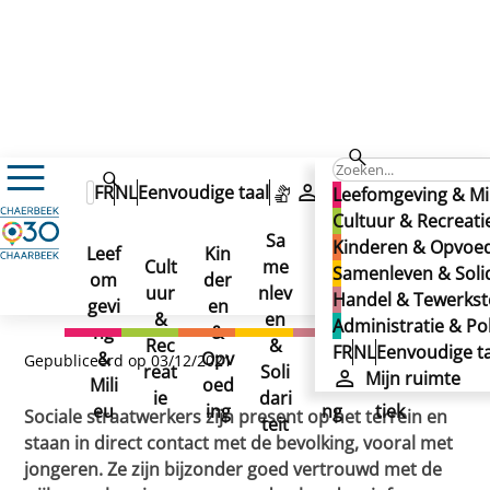
Nieuws
FR
NL
Eenvoudige taal
Mijn ruimte
Leefomgeving & Mi
Banden smeden met jongeren in Schaarbeek
Banden smeden met
Cultuur & Recreati
Banden smeden met
Sa
Kinderen & Opvoe
Leef
Kin
Han
Ad
jongeren in Schaarbeek
Cult
me
Samenleven & Solid
jongeren in Schaarbeek
om
der
del
min
uur
nlev
Handel & Tewerkste
gevi
en
&
istr
&
en
Administratie & Pol
ng
&
Tew
atie
Rec
&
FR
NL
Eenvoudige ta
&
Opv
erks
&
Gepubliceerd op 03/12/2021
reat
Soli
Mijn ruimte
Mili
oed
telli
Poli
ie
dari
eu
ing
ng
tiek
Sociale straatwerkers zijn present op het terrein en
teit
staan in direct contact met de bevolking, vooral met
jongeren. Ze zijn bijzonder goed vertrouwd met de