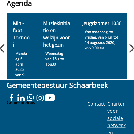
organisaties uit
en staan in
Agenda
s
Schaarbe...
direct c...
van
Agenda
de
Vro
0
Mini-
Muziekinitia
Jeugdzomer 1030
uw
foot
tie en
hee
Van maandag tot
ft u
Tornoo
welzijn voor
vrijdag, van 6 juli tot
nod
14 augustus 2026,
i
het gezin
ig!
van 9.00 tot...
Manda
Woensdag
ag 6
van 15u tot
april
16u30
2026
van 9u
tot 19u
Gemeentebestuur Schaarbeek
Gemeentehuis
Contact
Charter
Colignonplei
voor
n 100
sociale
1030
netwerk
Schaarbeek
en