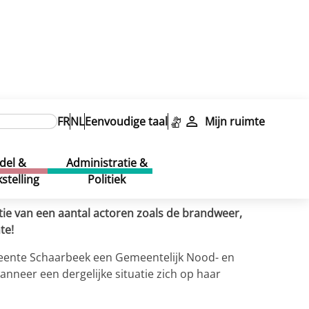
FR
NL
Eenvoudige taal
Mijn ruimte
del &
Administratie &
stelling
Politiek
ntie van een aantal actoren zoals de brandweer,
te!
gemeente Schaarbeek een Gemeentelijk Nood- en
nneer een dergelijke situatie zich op haar