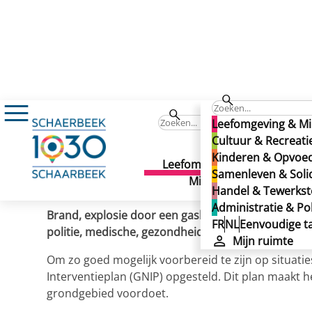
Nieuws
Hoe organiseert de gemeente zich
Hoe organiseert de gemee
Leefomgeving & Mi
Hoe organiseert de gemee
Cultuur & Recreati
Kinderen & Opvoe
Leefomgeving &
Cult
Samenleven & Solid
Gepubliceerd op 15/03/2023
Milieu
Recr
Handel & Tewerkste
Administratie & Pol
Brand, explosie door een gaslek, chemische verontr
FR
NL
Eenvoudige ta
politie, medische, gezondheids- en psychosociale h
Mijn ruimte
Om zo goed mogelijk voorbereid te zijn op situati
Interventieplan (GNIP) opgesteld. Dit plan maakt 
grondgebied voordoet.