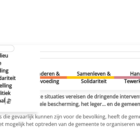
 voor noodsituaties?
nte zich voor noodsituaties?
lieu
nte zich voor noodsituaties?
e
ding
uur &
Kinderen &
Samenleven &
Han
ariteit
eatie
Opvoeding
Solidariteit
Tewerk
lling
itiek
einiging... Al deze situaties vereisen de dringende interve
al
ulpdiensten, civiele bescherming, het leger... en de gemeen
es die gevaarlijk kunnen zijn voor de bevolking, heeft de 
het mogelijk het optreden van de gemeente te organiseren wa