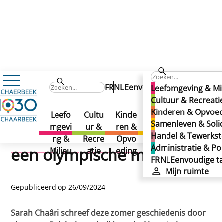
Nieuws
FR
NL
Eenvoudige taal
Mi
Leefomgeving & Mi
Mourad Laachraoui, een Schaarbekenaar achter een oly
Mourad Laachraoui, een
Cultuur & Recreati
Mourad Laachraoui, een
Same
Hand
A
Kinderen & Opvoe
Leefo
Cultu
Kinde
Schaarbekenaar achter
nleve
el &
ni
Samenleven & Solid
Schaarbekenaar achter
mgevi
ur &
ren &
n &
Tewer
t
Handel & Tewerkste
ng &
Recre
Opvo
een olympische medaille
Solida
kstelli
Po
Administratie & Pol
een olympische medaille
Milieu
atie
eding
riteit
ng
FR
NL
Eenvoudige ta
Mijn ruimte
Gepubliceerd op 26/09/2024
Sarah Chaâri schreef deze zomer geschiedenis door