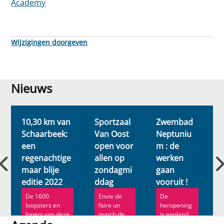
Academy
Wijzigingen doorgeven
Nieuws
Nieuws
10,30 km van
Sportzaal
Zwembad
H
Schaarbeek:
Van Oost
Neptuniu
v
een
open voor
m : de
t
regenachtige
allen op
werken
?
maar blije
zondagmi
gaan
editie 2022
ddag
vooruit !
De 1600
Envie de
De
loopsters en
faire un
heropening
lopers van deze
match de
is gepland
nieuwe editie
foot entre
in het