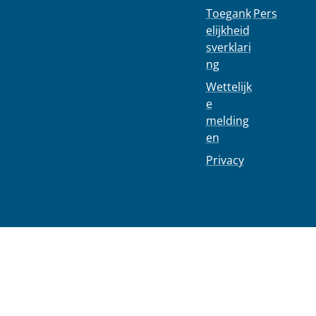
Toegank
Pers
elijkheid
sverklari
ng
Wettelijk
e
melding
en
Privacy
02 244 75 11
info@1030.b
e