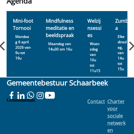
Agenda
van de immer
copines ou
voorjaar
Agenda
popula...
de défier
van 2022,
vos
na wat
e
Mini-foot
Mindfulness
Welzij
Zumb
collègu...
technische
a...
Tornooi
meditatie en
nsessi
a
beeldspraak
es
Mandaa
Elke
g 6 april
dinsd
Maandag van
Woen
2026 van
ag,
14u30 om 16u
sdag
9u tot
van
van
19u
14u
10u
tot
tot
15u
11u15
Gemeentebestuur Schaarbeek
Gemeentehuis
Contact
Charter
Colignonplei
voor
n 100
sociale
1030
netwerk
Schaarbeek
en