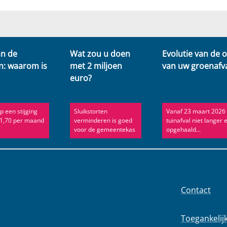
an de
Wat zou u doen
Evolutie van de 
n: waarom is
met 2 miljoen
van uw groenafv
euro?
p een stijging
Sluikstorten
Vanaf 23 maart 2026 
 1,70 per maand
verminderen is goed
tuinafval niet langer 
voor de gemeentekas
opgehaald...
Contact
Toegankelij