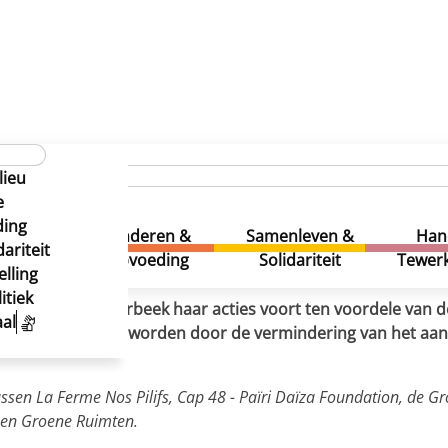
 volgende lente
en van de volgende lente
lieu
en van de volgende lente
e
ding
uur &
Kinderen &
Samenleven &
Han
ariteit
eatie
Opvoeding
Solidariteit
Tewerk
lling
itiek
gebied zet Schaarbeek haar acties voort ten voordele van d
al
is erg kwetsbaar geworden door de vermindering van het aant
tussen La Ferme Nos Pilifs, Cap 48 - Païri Daïza Foundation, de
 en Groene Ruimten.