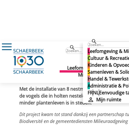
Nieuws
Nestmasten voor de nesten van de
Nestmasten voor de nest
Leefomgeving & Mi
Nestmasten voor de nest
Cultuur & Recreati
Kinderen & Opvoe
Leefomgeving &
Cult
Samenleven & Solid
Gepubliceerd op 01/12/2023
Milieu
Recr
Handel & Tewerkste
Administratie & Pol
Met de installatie van 8 nestmasten op haar grond
FR
NL
Eenvoudige ta
de vogels die in holten nestelen. Deze populatie 
Mijn ruimte
minder plantenleven is in steden.
Dit project kwam tot stand dankzij een partnerschap 
Biodiversité en de gemeentediensten Milieuraadgeving