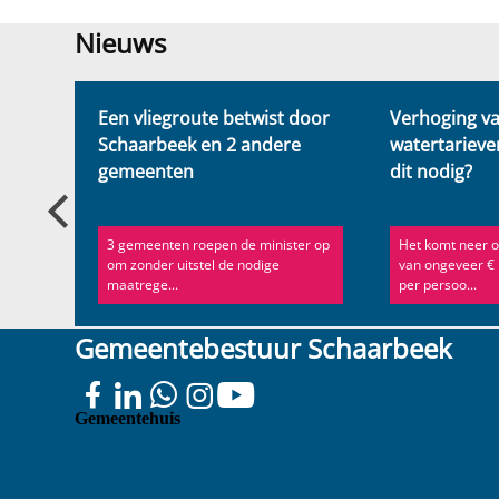
Nieuws
Nieuws
de zee
Een vliegroute betwist door
Verhoging v
Schaarbeek en 2 andere
watertarieve
gemeenten
dit nodig?
schap
3 gemeenten roepen de minister op
Het komt neer o
om zonder uitstel de nodige
van ongeveer €
maatrege...
per persoo...
Gemeentebestuur Schaarbeek
Colignonplein
Gemeentehuis
100
1030 Schaarbeek