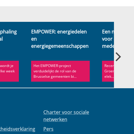
ophaling
EMPOWER: energiedelen
Een nieuw ve
al
en
voor de gemee
energiegemeenschappen
medewerkers
wordt je
Het EMPOWER-project
Recent heeft de d
elke week
verduidelijkt de rol van de
Groene Ruimtes v
Brusselse gemeenten bi...
elek...
Charter voor sociale
netwerken
kheidsverklaring
Pers