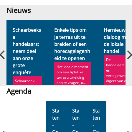
Nieuws
Nieuws
Schaarbeeks
Enkele tips om
Hernieuwde
e
je terras uit te
dialoog met
handelaars:
breiden of een
de lokale
neem deel
horecagelegenh
handel
aan onze
eid te openen
De
grote
handelaars
Het ideale moment
en
enquête
om een tijdelijke
vertegenwoor
terrasuitbreiding
Schaarbeek
digers van de
aan te vragen, o...
lanceert een
gemeente
Agenda
grootschalig
gaven aan
onderzoek om
oplossin...
Agenda
precies te
weten met...
Sta
Sta
Sta
ten
ten
ten
-
-
-
Ge
Ge
Ge