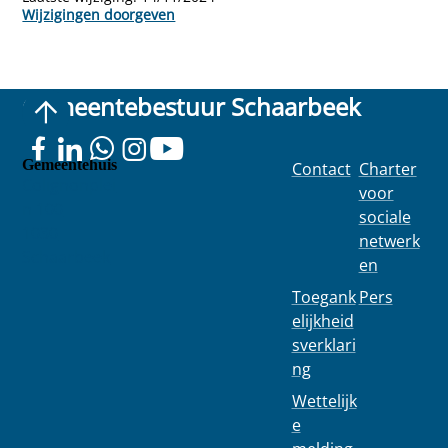
Wijzigingen doorgeven
Gemeentebestuur Schaarbeek
Gemeentehuis
Contact
Charter
Colignonplei
voor
n 100
sociale
1030
netwerk
Schaarbeek
en
Toegank
Pers
elijkheid
sverklari
ng
Wettelijk
e