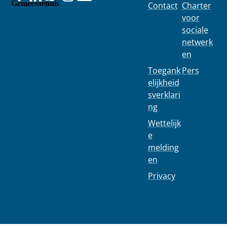
Gemeentehuis
Contact
Charter
Colignonplei
voor
n 100
sociale
1030
netwerk
Schaarbeek
en
Toegank
Pers
elijkheid
sverklari
ng
Wettelijk
e
melding
en
Privacy
02 244 75 11
info@1030.b
e