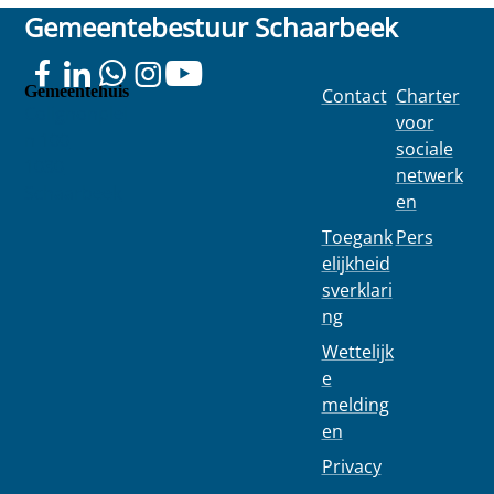
Gemeentebestuur Schaarbeek
Gemeentehuis
Contact
Charter
Colignonplei
voor
n 100
sociale
1030
netwerk
Schaarbeek
en
Toegank
Pers
elijkheid
sverklari
ng
Wettelijk
e
melding
en
Privacy