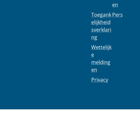
Schaarbeek
en
Toegank
Pers
elijkheid
sverklari
ng
Wettelijk
e
melding
en
Privacy
02 244 75 11
info@1030.b
e