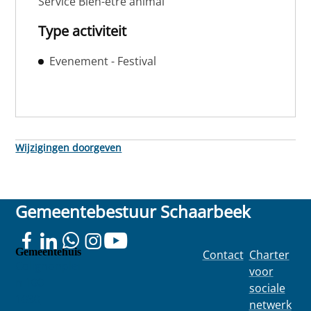
Service Bien-être animal
Type activiteit
Evenement - Festival
Wijzigingen doorgeven
Gemeentebestuur Schaarbeek
Gemeentehuis
Contact
Charter
Colignonplei
voor
n 100
sociale
1030
netwerk