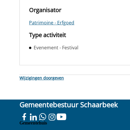
Organisator
Patrimoine - Erfgoed
Type activiteit
Evenement - Festival
Wijzigingen doorgeven
Gemeentebestuur Schaarbeek
Colignonplein
Gemeentehuis
100