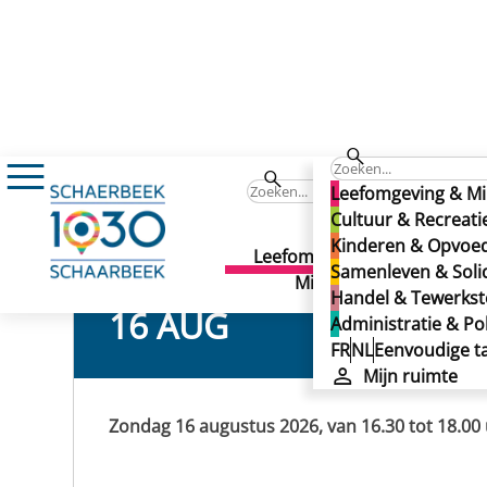
Agenda
ESTIVALES: De Bloemenwijk
ESTIVALES: De Bloemenwi
Leefomgeving & Mi
ESTIVALES: De Bloemenwi
Cultuur & Recreati
Kinderen & Opvoe
Leefomgeving &
Cult
Samenleven & Solid
Milieu
Recr
Handel & Tewerkste
16 AUG
Administratie & Pol
FR
NL
Eenvoudige ta
Mijn ruimte
Zondag 16 augustus 2026, van 16.30 tot 18.00 