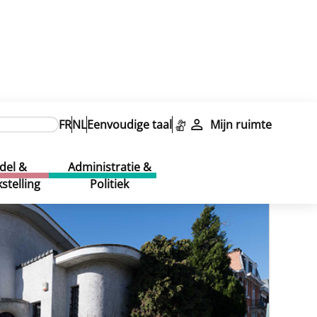
FR
NL
Eenvoudige taal
Mijn ruimte
del &
Administratie &
stelling
Politiek