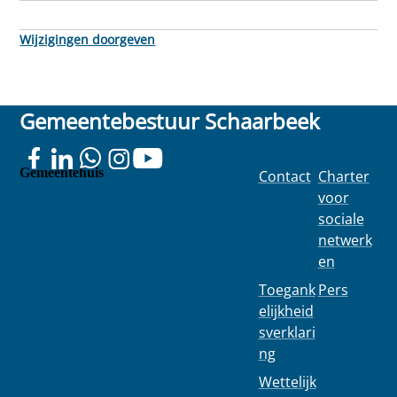
Wijzigingen doorgeven
Gemeentebestuur Schaarbeek
Gemeentehuis
Contact
Charter
Colignonplei
voor
n 100
sociale
1030
netwerk
Schaarbeek
en
Toegank
Pers
elijkheid
sverklari
ng
Wettelijk