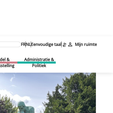
Lachaise belge [FR]
FR
NL
Eenvoudige taal
Mijn ruimte
Lachaise belge [FR]
del &
Administratie &
stelling
Politiek