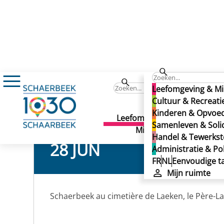
Agenda
ESTIVALES: Schaerbeek au cimetièr
ESTIVALES: Schaerbeek au
Leefomgeving & Mi
ESTIVALES: Schaerbeek au
Cultuur & Recreati
Kinderen & Opvoe
Leefomgeving &
Cult
Samenleven & Solid
Milieu
Recr
Handel & Tewerkste
28 JUN
Administratie & Pol
FR
NL
Eenvoudige ta
Mijn ruimte
Schaerbeek au cimetière de Laeken, le Père-L