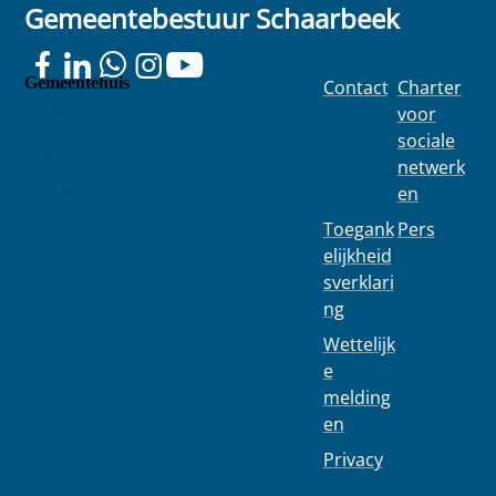
Gemeentebestuur Schaarbeek
Gemeentehuis
Contact
Charter
Colignonplei
voor
n 100
sociale
1030
netwerk
Schaarbeek
en
Toegank
Pers
elijkheid
sverklari
ng
Wettelijk
e
melding
en
Privacy
02 244 75 11