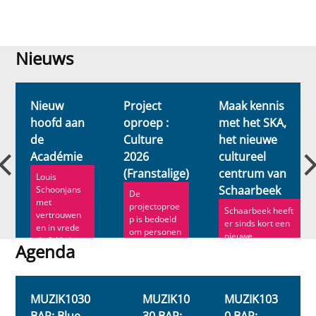
Nieuws
Nieuws
Nieuw
Project
Maak kennis
hoofd aan
oproep :
met het SKA,
de
Culture
het nieuwe
n
Académie
2026
cultureel
(Franstalige)
centrum van
Louis
Schaarbeek
Schoonjans
De
met
projectoproe
Schaarbeek heeft
vertrouwen
p is bedoeld
er sinds kort een
en in vrede
om personen
nieuwe
de fakkel
en
Agenda
socioculturele
door. Ann
organisaties
locatie bij. ...
Roe ve...
Agenda
te
ondersteune..
.
MUZIK1030
MUZIK10
MUZIK103
BAR: Blue
30 BAR:
0 BAR: