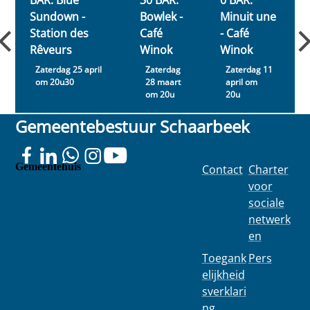
Sundown -
Bowlek -
Minuit une
Station des
Café
- Café
Rêveurs
Winok
Winok
Zaterdag 25 april
Zaterdag
Zaterdag 11
om 20u30
28 maart
april om
om 20u
20u
Gemeentebestuur Schaarbeek
Gemeentehuis
Contact
Charter
Colignonplei
voor
n 100
sociale
1030
netwerk
Schaarbeek
en
Toegank
Pers
elijkheid
sverklari
ng