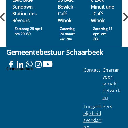
Sundown -
Bowlek -
Minuit une
Station des
Café
- Café
Rêveurs
Winok
Winok
Zaterdag 25 april
Zaterdag
Zaterdag 11
om 20u30
28 maart
april om
om 20u
20u
Gemeentebestuur Schaarbeek
Gemeentehuis
Contact
Charter
Colignonplei
voor
n 100
sociale
1030
netwerk
Schaarbeek
en
Toegank
Pers
elijkheid
sverklari
ng