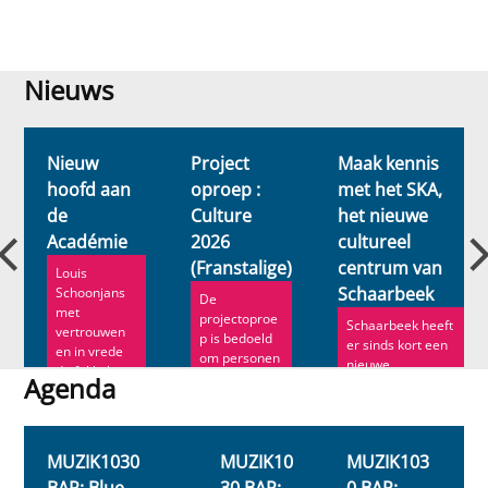
Nieuws
Nieuws
Nieuw
Project
Maak kennis
hoofd aan
oproep :
met het SKA,
de
Culture
het nieuwe
n
Académie
2026
cultureel
(Franstalige)
centrum van
Louis
Schaarbeek
Schoonjans
De
met
projectoproe
Schaarbeek heeft
vertrouwen
p is bedoeld
er sinds kort een
en in vrede
om personen
nieuwe
de fakkel
en
Agenda
socioculturele
door. Ann
organisaties
locatie bij. ...
Roe ve...
Agenda
te
ondersteune..
.
MUZIK1030
MUZIK10
MUZIK103
BAR: Blue
30 BAR:
0 BAR: