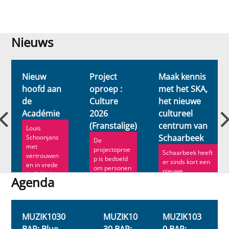
Nieuws
Nieuws
Nieuw
Project
Maak kennis
hoofd aan
oproep :
met het SKA,
de
Culture
het nieuwe
n
Académie
2026
cultureel
(Franstalige)
centrum van
Louis
Schaarbeek
Schoonjans
De
met
projectoproe
Schaarbeek heeft
vertrouwen
p is bedoeld
er sinds kort een
en in vrede
om personen
nieuwe
de fakkel
en
Agenda
socioculturele
door. Ann
organisaties
locatie bij. ...
Roe ve...
Agenda
te
ondersteune..
.
MUZIK1030
MUZIK10
MUZIK103
BAR: Blue
30 BAR:
0 BAR: