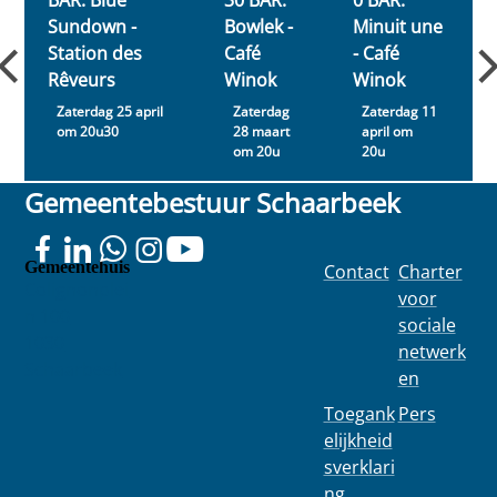
Sundown -
Bowlek -
Minuit une
Station des
Café
- Café
Rêveurs
Winok
Winok
Zaterdag 25 april
Zaterdag
Zaterdag 11
om 20u30
28 maart
april om
om 20u
20u
Gemeentebestuur Schaarbeek
Gemeentehuis
Contact
Charter
Colignonplei
voor
n 100
sociale
1030
netwerk
Schaarbeek
en
Toegank
Pers
elijkheid
sverklari
ng