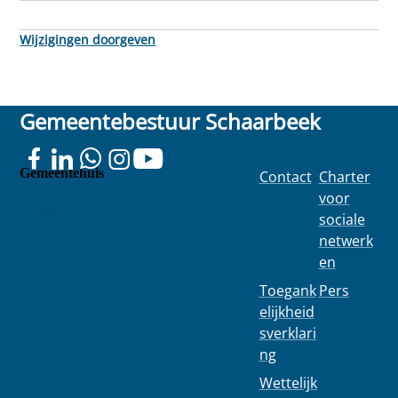
Wijzigingen doorgeven
Gemeentebestuur Schaarbeek
Gemeentehuis
Contact
Charter
Colignonplei
voor
n 100
sociale
1030
netwerk
Schaarbeek
en
Toegank
Pers
elijkheid
sverklari
ng
Wettelijk