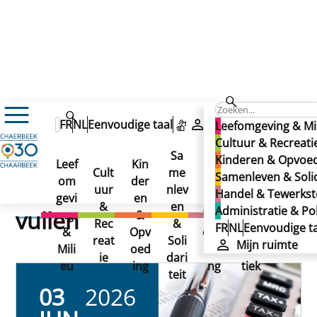
Agenda
FR
NL
Eenvoudige taal
Mijn ruimte
Leefomgeving & Mi
Permanentie om uw belastingaangifte in te vullen
Permanentie om uw
Cultuur & Recreati
Permanentie om uw
Sa
Kinderen & Opvoe
Leef
Kin
Han
Ad
belastingaangifte in te
Cult
me
Samenleven & Solid
belastingaangifte in te
om
der
del
min
uur
nlev
Handel & Tewerkste
gevi
en
&
istr
vullen
&
en
Administratie & Pol
vullen
ng
&
Tew
atie
Rec
&
FR
NL
Eenvoudige ta
&
Opv
erks
&
reat
Soli
Mijn ruimte
Mili
oed
telli
Poli
ie
dari
eu
ing
ng
tiek
teit
03
2026