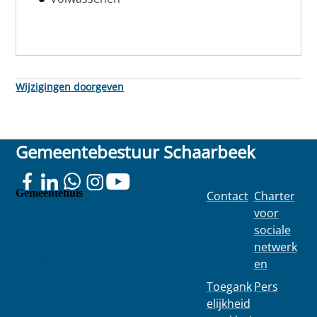
Wijzigingen doorgeven
Gemeentebestuur Schaarbeek
Gemeentehuis
Contact
Charter
Colignonplei
voor
n 100
sociale
1030
netwerk
Schaarbeek
en
Toegank
Pers
elijkheid