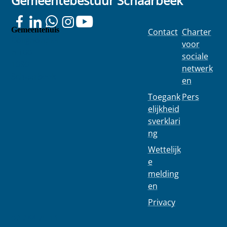
Gemeentebestuur Schaarbeek
Gemeentehuis
Contact
Charter
Colignonplei
voor
n 100
sociale
1030
netwerk
Schaarbeek
en
Toegank
Pers
elijkheid
sverklari
ng
Wettelijk
e
melding
en
Privacy
02 244 75 11