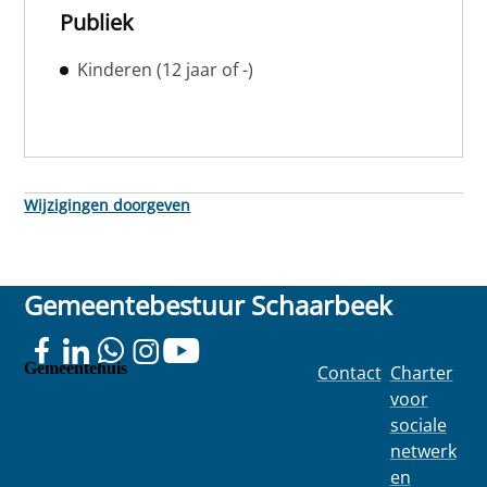
Publiek
Kinderen (12 jaar of -)
Wijzigingen doorgeven
Gemeentebestuur Schaarbeek
Gemeentehuis
Contact
Charter
Colignonplei
voor
n 100
sociale
1030
netwerk
Schaarbeek
en