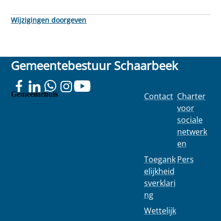
Wijzigingen doorgeven
Gemeentebestuur Schaarbeek
Gemeentehuis
Contact
Charter
Colignonplei
voor
n 100
sociale
1030
netwerk
Schaarbeek
en
Toegank
Pers
elijkheid
sverklari
ng
Wettelijk