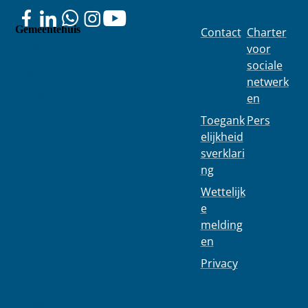
Gemeentehuis
Contact
Charter
Colignonplei
voor
n 100
sociale
1030
netwerk
Schaarbeek
en
Toegank
Pers
elijkheid
sverklari
ng
Wettelijk
e
melding
en
Privacy
02 244 75 11
info@1030.b