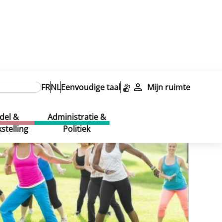
FR
NL
Eenvoudige taal
Mijn ruimte
del &
Administratie &
stelling
Politiek