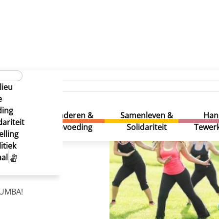
lieu
e
ding
uur &
Kinderen &
Samenleven &
Han
ariteit
eatie
Opvoeding
Solidariteit
Tewerk
lling
026
itiek
al
 ZUMBA!