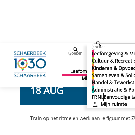
Agenda
Zumba
Zumba
Leefomgeving & Mi
Zumba
Cultuur & Recreati
Kinderen & Opvoe
Leefomgeving &
Cult
Samenleven & Solid
Milieu
Recr
Handel & Tewerkste
18 AUG
2
Administratie & Pol
FR
NL
Eenvoudige ta
Mijn ruimte
Train op het ritme en werk aan je figuur met