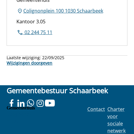
Gemeentehuis
Colignonplein 100 1030 Schaarbeek
Kantoor 3.05
02 244 75 11
Laatste wijziging:
22/09/2025
Wijzigingen doorgeven
Gemeentebestuur Schaarbeek
Gemeentehuis
Contact
Charter
Colignonplei
voor
n 100
sociale
1030
netwerk