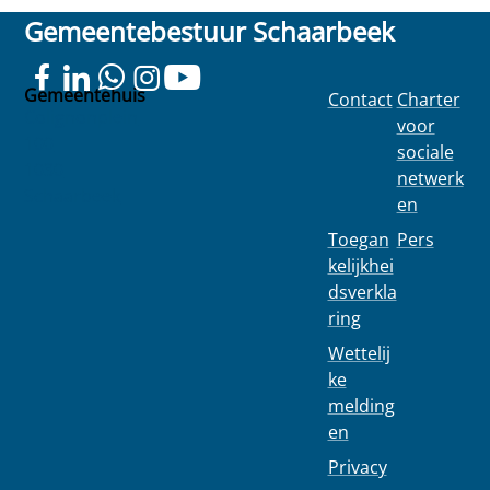
Gemeentebestuur Schaarbeek
Gemeentehuis
Contact
Charter
Colignonplein
voor
100
sociale
1030
netwerk
Schaarbeek
en
Toegan
Pers
kelijkhei
dsverkla
ring
Wettelij
ke
melding
en
Privacy