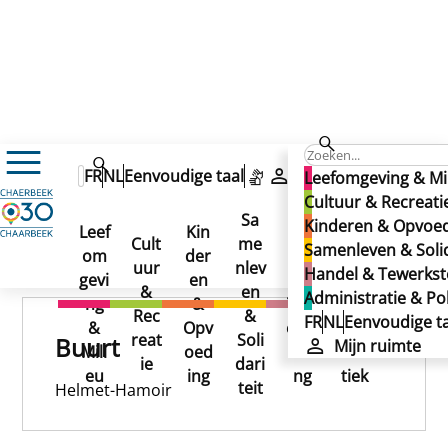
Eekhoud
FR
NL
Eenvoudige taal
Mijn ruimte
Leefomgeving & Mi
Eekhoud
Cultuur & Recreati
Sa
Kinderen & Opvoe
Eekhoud
Leef
Kin
Han
Ad
Cult
me
Samenleven & Solid
om
der
del
min
Gepubliceerd op 16/03/2026
uur
nlev
Handel & Tewerkste
gevi
en
&
istr
&
en
Administratie & Pol
ng
&
Tew
atie
Rec
&
FR
NL
Eenvoudige ta
&
Opv
erks
&
reat
Soli
Buurt
Mijn ruimte
Mili
oed
telli
Poli
ie
dari
eu
ing
ng
tiek
teit
Helmet-Hamoir