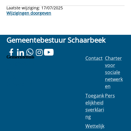
Laatste wijziging:
17/07/2025
Wijzigingen doorgeven
Gemeentebestuur Schaarbeek
Gemeentehuis
Contact
Charter
Colignonplei
voor
n 100
sociale
1030
netwerk
Schaarbeek
en
Toegank
Pers
elijkheid
sverklari
ng
Wettelijk