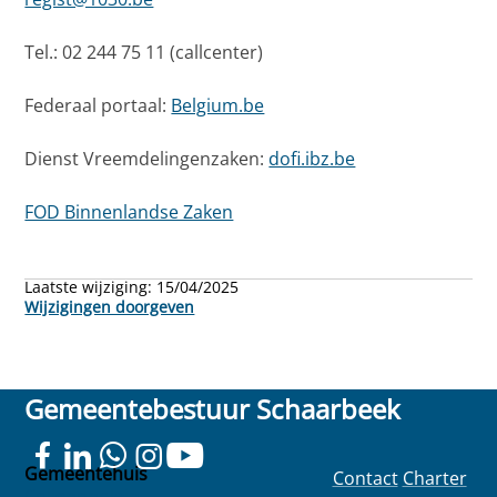
Tel.: 02 244 75 11 (callcenter)
Federaal portaal:
Belgium.be
Dienst Vreemdelingenzaken:
dofi.ibz.be
FOD Binnenlandse Zaken
Laatste wijziging:
15/04/2025
Wijzigingen doorgeven
Gemeentebestuur Schaarbeek
Gemeentehuis
Contact
Charter
Colignonplein